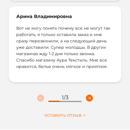
Позвоните пожалуйста мне, я еще хочу
Мне все понравилось, и супер что так
заказать. Через сайт не умею
быстро звонят и отправляют в этот же день.
Арина Владимировна
Жду звонка.
Качество отличное, ткань очень плотная.
Вот не могу понять почему все не могут так
Спасибо
работать, я только оставила заказ и мне
сразу перезвонили, а на следующий день
уже доставили. Супер молодцы. В других
магазинах жду 1-2 дня только звонка.
Спасибо магазину Аура Текстиль. Мне все
нравится, белье очень мягкое и приятное.
1
/
3
оставить отзыв →