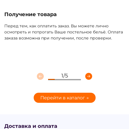
Получение товара
Перед тем, как оплатить заказ. Вы можете лично
Покупая белье в нашем интернет-магазине, Вы
осмотреть и потрогать Ваше постельное бельё. Оплата
приобретаете 2 в 1, так как комплекты двусторонние.
заказа возможна при получении, после проверки.
Нужно только перевернуть пододеяльник и у Вас
новый цвет постельного белья.
1
/
5
Перейти в каталог →
Доставка и оплата