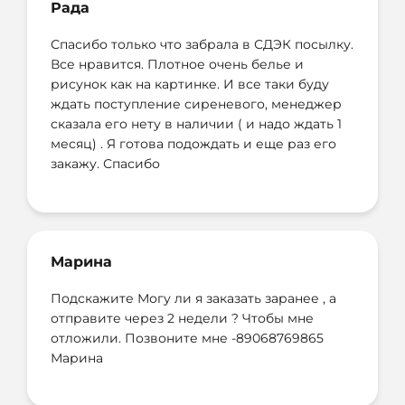
Рада
Спасибо только что забрала в СДЭК посылку.
Давно искала белье в цвет интерьера,
Работают честно, все можно проверить
Все нравится. Плотное очень белье и
классно что такой большой выбор. Все
перед оплатой, поэтому смело заказала.
рисунок как на картинке. И все таки буду
получила вчера. Все отлично
Привезли за 3 дня. Все
ждать поступление сиреневого, менеджер
понравилось)Довольна.
сказала его нету в наличии ( и надо ждать 1
месяц) . Я готова подождать и еще раз его
закажу. Спасибо
Получила вчера белье. Оно очень классное..
Заказала Перкаль, всегда сплю на таком. И
Заказала 2 евро и 2 детских. Дети очень
оно очень классное и упаковано очень
довольны. Ткань хлопковая, супер.
Марина
красиво.! Спасибо. И Отдельное спасибо
Единственное, сдэк тупил, никак не могли
Подскажите Могу ли я заказать заранее , а
Ольге за помощь выборе.
мне дозвониться. А так все супер.
отправите через 2 недели ? Чтобы мне
отложили. Позвоните мне -89068769865
Марина