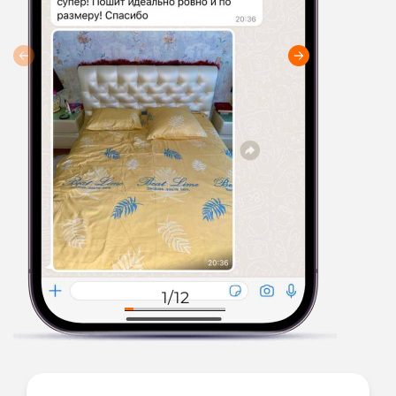
1
/
12