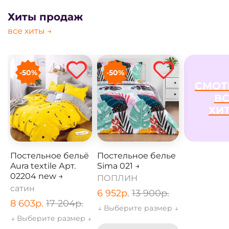
Хиты продаж
все хиты →
-50%
-50%
СМОТ
ВС
ХИ
Постельное бельё
Постельное белье
Aura textile Арт.
Sima 021 →
02204 new →
ПОПЛИН
сатин
6 952
р.
13 900
р.
8 603
р.
17 204
р.
↓ Выберите размер ↓
↓ Выберите размер ↓