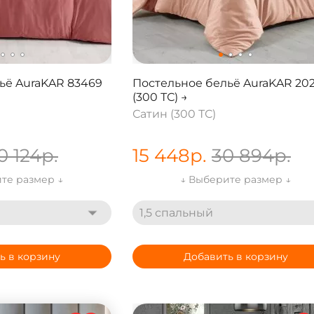
ьё AuraKAR 83469
Постельное бельё AuraKAR 20
(300 ТС) →
Сатин (300 ТС)
0 124
р.
15 448
р.
30 894
р.
те размер ↓
↓ Выберите размер ↓
1,5 спальный
ь в корзину
Добавить в корзину