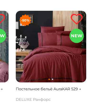
-50%
EW
NEW
 →
Постельное бельё AuraKAR 529 →
DELUXE Ранфорс