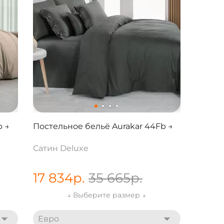
b →
Постельное бельё Aurakar 44Fb →
Сатин Deluxe
17 834
р.
35 665
р.
↓ Выберите размер ↓
Евро