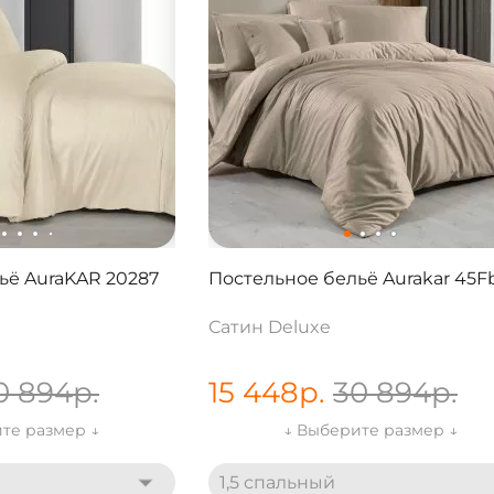
ьё AuraKAR 20287
Постельное бельё Aurakar 45F
Сатин Deluxe
0 894
р.
15 448
р.
30 894
р.
те размер ↓
↓ Выберите размер ↓
1,5 спальный