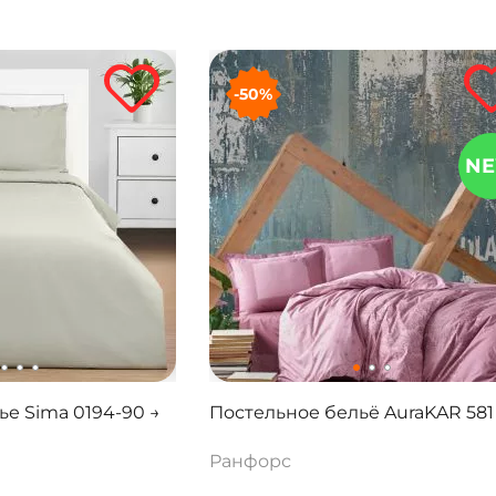
-50%
N
е Sima 0194-90 →
Постельное бельё AuraKAR 581
Ранфорс