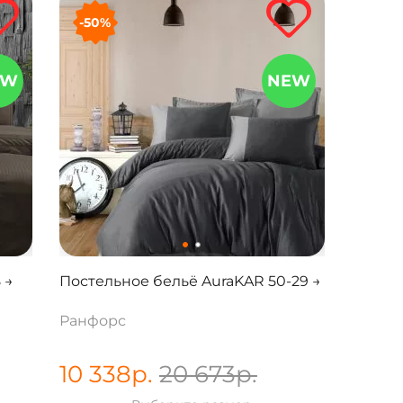
-50%
EW
NEW
 →
Постельное бельё AuraKAR 50-29 →
Ранфорс
10 338
р.
20 673
р.