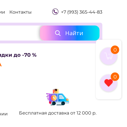
+7 (993) 365-44-83
ии
Контакты
Найти
0
дки до -70 %
А
0
Бесплатная доставка от
12 000 р.
нии