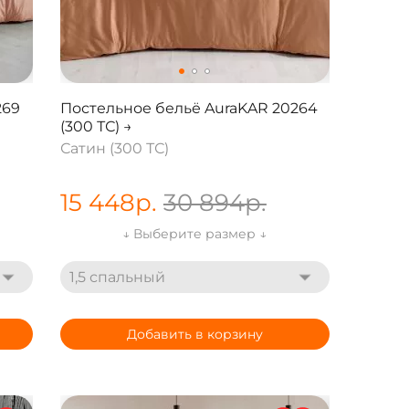
269
Постельное бельё AuraKAR 20264
(300 ТС) →
Сатин (300 ТС)
15 448
р.
30 894
р.
↓ Выберите размер ↓
1,5 спальный
Добавить в корзину