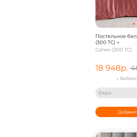
Постельное бел
(300 ТС) →
Сатин (300 ТС)
18 948
р.
4
↓ Выбери
Евро
Добавит