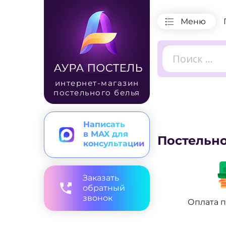
Меню
интернет-магазин
постельного белья
Написать
в MAX для
Постельно
консультации
Заказать
обратный
звонок
Оплата 