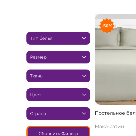
-50%
Тип белья
Размер
Ткань
Цвет
Постельное бель
Страна
Мако-сатин
Сбросить Фильтр