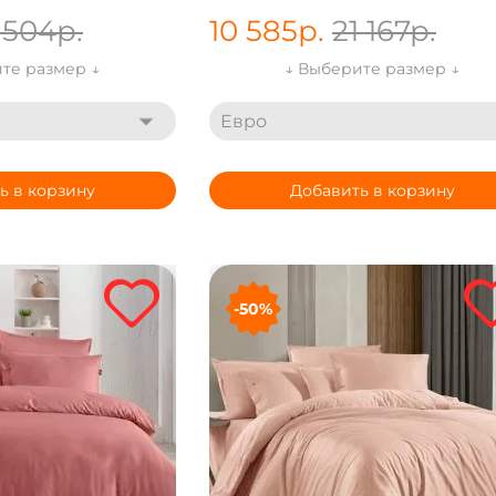
 504
р.
10 585
р.
21 167
р.
те размер ↓
↓ Выберите размер ↓
Евро
ь в корзину
Добавить в корзину
-50%