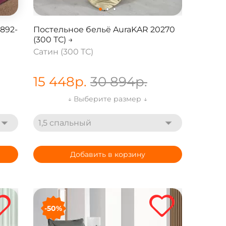
7892-
Постельное бельё AuraKAR 20270
(300 ТС) →
Сатин (300 ТС)
15 448
р.
30 894
р.
↓ Выберите размер ↓
1,5 спальный
Добавить в корзину
-50%