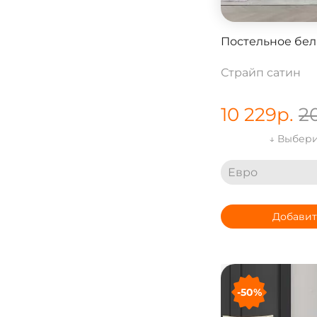
Постельное бел
Страйп сатин
10 229
р.
2
↓ Выбери
Евро
Добавит
-50%