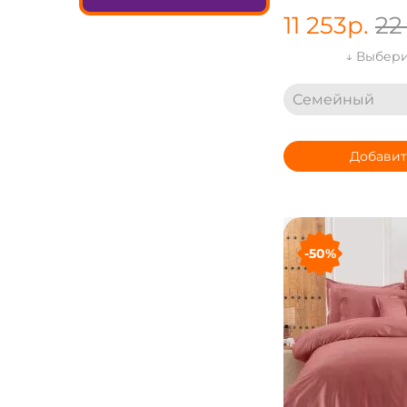
11 253
р.
22
↓ Выбери
Семейный
Добавит
-50%