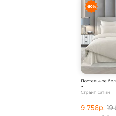
-50%
Постельное бел
→
Страйп сатин
9 756
р.
19