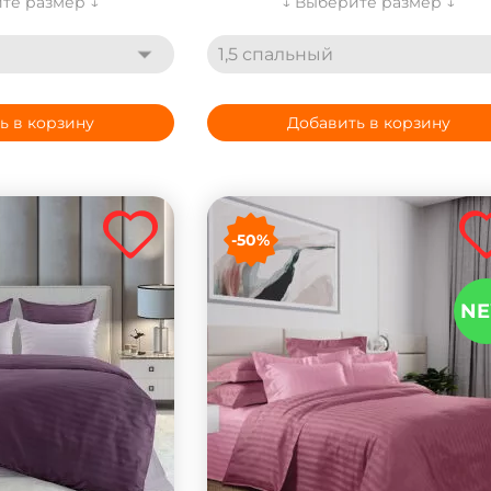
те размер ↓
↓ Выберите размер ↓
1,5 спальный
ь в корзину
Добавить в корзину
-50%
N