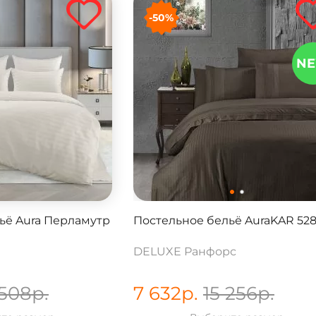
-50%
N
ьё Aura Перламутр
Постельное бельё AuraKAR 528
DELUXE Ранфорс
 508
р.
7 632
р.
15 256
р.