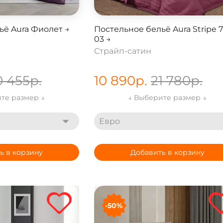
ьё Aura Фиолет →
Постельное бельё Aura Stripe 
03 →
Страйп-сатин
0 455
р.
10 890
р.
21 780
р.
те размер ↓
↓ Выберите размер ↓
Евро
ь в корзину
Добавить в корзину
-50%