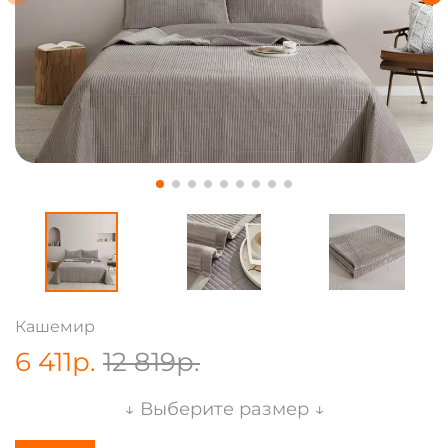
Кашемир
6 411
р.
12 819
р.
↓ Выберите размер ↓