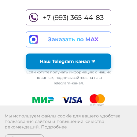
+7 (993) 365-44-83
Заказать по MAX
Наш Telegram канал
Если хотите получать информацию о наших
новинках, подписывайтесь на наш
Telegram-канал.
Возврат
Мы используем файлы cookie для вашего удобства
пользования сайтом и повышения качества
Политика обработки персональных данных
рекомендаций.
Подробнее
Публичная оферта