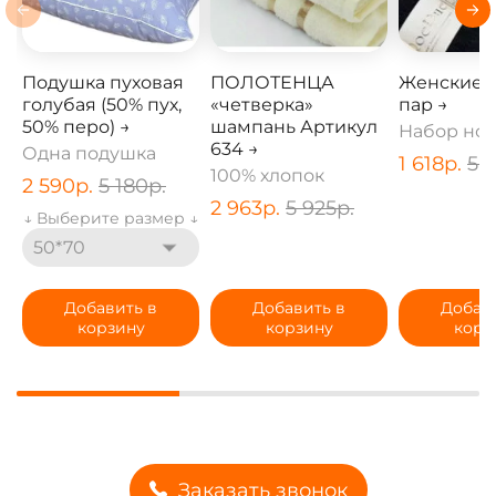
Подушка пуховая
ПОЛОТЕНЦА
Женские Н
голубая (50% пух,
«четверка»
пар →
50% перо) →
шампань Артикул
Набор нос
634 →
Одна подушка
1 618
р.
5 
100% хлопок
2 590
р.
5 180
р.
2 963
р.
5 925
р.
↓ Выберите размер ↓
50*70
Добавить в
Добавить в
Добав
корзину
корзину
корз
Заказать звонок