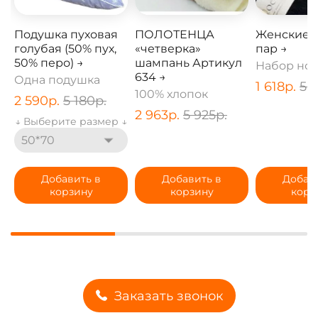
Подушка пуховая
ПОЛОТЕНЦА
Женские Н
голубая (50% пух,
«четверка»
пар →
50% перо) →
шампань Артикул
Набор нос
634 →
Одна подушка
1 618
р.
5 
100% хлопок
2 590
р.
5 180
р.
2 963
р.
5 925
р.
↓ Выберите размер ↓
50*70
Добавить в
Добавить в
Добав
корзину
корзину
корз
Заказать звонок