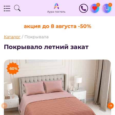
0
0
Аура постель
АУРА ТЕКСТИЛЬ
акция до 8 августа -50%
Каталог
Покрывала
Покрывало летний закат
-50%